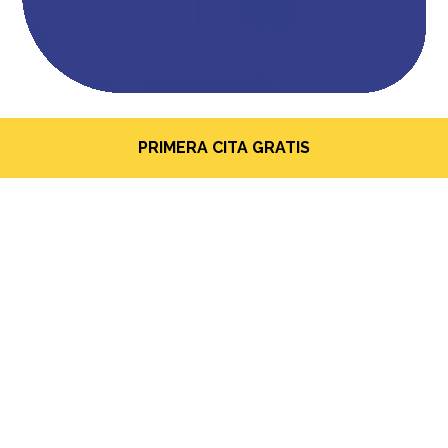
PRIMERA CITA GRATIS
CARILLAS SIN TALLADO
¿En qué consiste esta
técnica?
A diferencia de las carillas tradicionales, las
carillas
sin tallado
son láminas de porcelana de última
generación y mínimo espesor que se adhieren